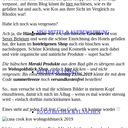
verpasst.. auf ihrem Blog könnt ihr
hier
nachlesen, wie es ihr
gefallen hat und auch, wie Kos aus ihrer Sicht im Vergleich zu
Rhodos war!
Habe ich noch was vergessen?
SPÜLMITTEL & AUFBEWAHRUNG
Ach ja, die
Hängematte
war 1A, das hübsche
Geschirr
ist von
Serax Belgium
und wem die schöne Einrichtung des Hotels gefallen
hat, der kann im
hoteleigenen Shop
auch ein bisschen was
nachshoppen. Schöne Kleidung und Kosmetik waren auch dabei
und viele organische und natürliche Produkte – super Sache!
Die hübschen
Meraki Produkte
aus dem Bad gibt es übrigens auch
im
Wohngoldstück-Shop
, einfach
hier
klicken – und nicht
BECHER & TASSEN
vergessen: Bis einschließlich
Sonntag 23.06.2019
könnt ihr mit dem
Code
summerbreeze
noch
versandkostenfrei
bestellen!
So.. nun versuche ich mal die schönen Bilder in meinem Kopf
einzufrieren, damit ich mich im Alltag – wenn es mal wieder stressig
wird – einfach dorthin zurückträumen kann.
Eines steht auf jeden Fall fest: Casa Cook – ich komme wieder ♡
TO GO BECHER & FLASCHEN