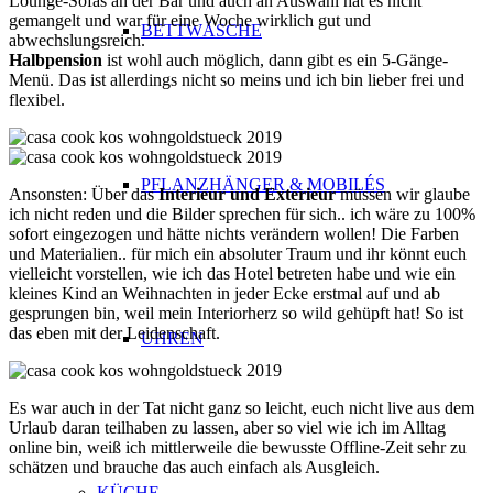
Lounge-Sofas an der Bar und auch an Auswahl hat es nicht
gemangelt und war für eine Woche wirklich gut und
BETTWÄSCHE
abwechslungsreich.
Halbpension
ist wohl auch möglich, dann gibt es ein 5-Gänge-
Menü. Das ist allerdings nicht so meins und ich bin lieber frei und
flexibel.
PFLANZHÄNGER & MOBILÉS
Ansonsten: Über das
Interieur und Exterieur
müssen wir glaube
ich nicht reden und die Bilder sprechen für sich.. ich wäre zu 100%
sofort eingezogen und hätte nichts verändern wollen! Die Farben
und Materialien.. für mich ein absoluter Traum und ihr könnt euch
vielleicht vorstellen, wie ich das Hotel betreten habe und wie ein
kleines Kind an Weihnachten in jeder Ecke erstmal auf und ab
gesprungen bin, weil mein Interiorherz so wild gehüpft hat! So ist
das eben mit der Leidenschaft.
UHREN
Es war auch in der Tat nicht ganz so leicht, euch nicht live aus dem
Urlaub daran teilhaben zu lassen, aber so viel wie ich im Alltag
online bin, weiß ich mittlerweile die bewusste Offline-Zeit sehr zu
schätzen und brauche das auch einfach als Ausgleich.
KÜCHE