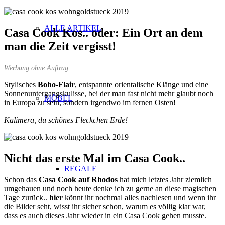
ALLE ARTIKEL
Casa Cook Kos.. oder: Ein Ort an dem
man die Zeit vergisst!
Werbung ohne Auftrag
Stylisches
Boho-Flair
, entspannte orientalische Klänge und eine
Sonnenuntergangskulisse, bei der man fast nicht mehr glaubt
noch
MÖBEL
in Europa zu sein, sondern irgendwo im fernen Osten!
Kalimera, du schönes Fleckchen Erde!
Nicht das erste Mal im Casa Cook..
REGALE
Schon das
Casa Cook auf Rhodos
hat mich letztes Jahr ziemlich
umgehauen und noch heute denke ich zu gerne an diese magischen
Tage zurück..
hier
könnt ihr nochmal alles nachlesen und wenn ihr
die Bilder seht, wisst ihr sicher schon, warum es völlig klar war,
dass es auch dieses Jahr wieder in ein Casa Cook gehen musste.