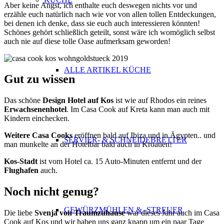
Aber keine Angst, ich enthalte euch deswegen nichts vor und
erzähle euch natürlich nach wie vor von allen tollen Entdeckungen,
bei denen ich denke, dass sie euch auch interessieren könnten!
Schönes gehört schließlich geteilt, sonst wäre ich womöglich selbst
auch nie auf diese tolle Oase aufmerksam geworden!
ALLE ARTIKEL KÜCHE
Gut zu wissen
Das schöne
Design Hotel auf Kos
ist wie auf Rhodos ein reines
Erwachsenenhotel
. Im Casa Cook auf Kreta kann man auch mit
Kindern einchecken.
Weitere Casa Cooks
eröffnen bald auf Ibiza und in Ägypten.. und
SERVIER- & SCHNEIDEBRETTER
man munkelte an der Hotelbar bald auch in Kroatien!
Kos-Stadt
ist vom Hotel ca. 15 Auto-Minuten entfernt und der
Flughafen
auch.
Noch nicht genug?
GEWÜRZMÜHLEN & -STREUER
Die liebe
Svenja von Traumzuhause
war dieses Jahr auch im Casa
Cook auf Kos und wir haben uns ganz knapp um ein paar Tage