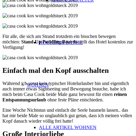
Für alle, die sich am Strand trotzdem ein bisschen bewegen
möchten:
Stand-Up Paddling
Boards
stellt das Hotel kostenlos zur
HOCKER & BÄNKE
Verfügung!
Einfach mal den Kopf ausschalten
Während ich sonst kein typischer Hotelurlauber bin und eigentlich
WOHNEN
auch immer etwas Sightseeing und Bewegung brauche, habe ich
mich beim Casa Cook beide Male ganz bewusst für einen
reinen
Entspannungsurlaub
ohne feste Pläne entschieden.
Eine Woche Nichtstun und einfach die Seele baumeln lassen.. das
hat mir beide Male so unglaublich gut getan, dass ich meinen vollen
Kopf danach wieder völlig frei hatte!
ALLE ARTIKEL WOHNEN
Große Interiorliebe