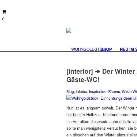
0
SHOP
NEU IM 
[Interior] ↠ Der Winter
Gäste-WC!
Blog
,
Interior
,
Inspiration
,
Räume
,
Gäste W
Nun ist es langsam soweit. Der Winter 
hat bereits Halbzeit. Ich kann immer no
mir vor allem die zweite Jahreshälfte vie
sollte man wenigstens versuchen, sie
ein bisschen auf den Winter einzustell