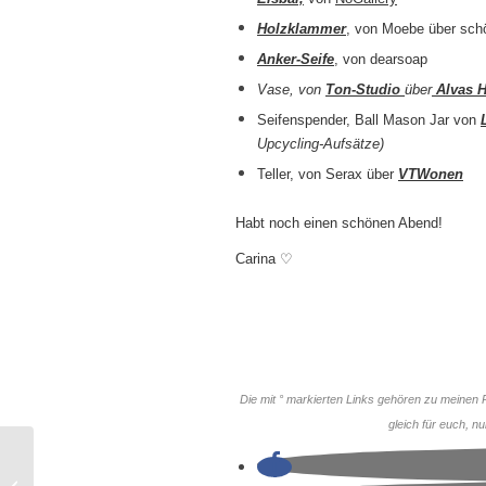
Holzklammer
, von Moebe über sch
Anker-Seife
, von dearsoap
Vase, von
Ton-Studio
über
Alvas 
Seifenspender, Ball Mason Jar von
Upcycling-Aufsätze)
Teller, von Serax über
VTWonen
Habt noch einen schönen Abend!
Carina ♡
Die mit ° markierten Links gehören zu meinen Pa
gleich für euch, n
[Hamburg] ↠ Ein
traumhafter Herbsttag