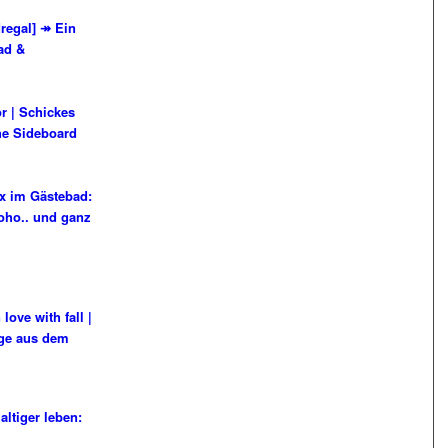
regal] ↠ Ein
Bad &
or | Schickes
he Sideboard
ix im Gästebad:
oho.. und ganz
 love with fall |
nge aus dem
ltiger leben: