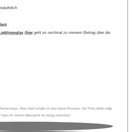
ön&ehrlich
Haus
Lieblingsglas
(
hier
geht es nochmal zu meinem Beitrag über die
rtnershops. Beim Kauf erhalte ich eine kleine Provision. Der Preis bleibt völlig
ur dass ihr meinen Blog damit ein wenig unterstützt.