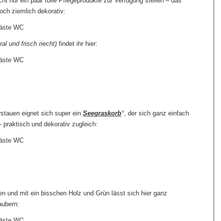
ht nur ein paar tolle Pflegeprodukte zur Verfügung stellen – das
och ziemlich dekorativ:
ral und frisch riecht)
findet ihr hier:
stauen eignet sich super ein
Seegraskorb
°
, der sich ganz einfach
 praktisch und dekorativ zugleich:
en und mit ein bisschen Holz und Grün lässt sich hier ganz
ubern: