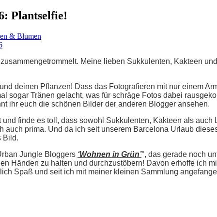
 Plantselfie!
zen & Blumen
le zusammengetrommelt. Meine lieben Sukkulenten, Kakteen und
r und deinen Pflanzen! Dass das Fotografieren mit nur einem A
al sogar Tränen gelacht, was für schräge Fotos dabei rausgekom
nt ihr euch die schönen Bilder der anderen Blogger ansehen.
 und finde es toll, dass sowohl Sukkulenten, Kakteen als auch L
ch auch prima. Und da ich seit unserem Barcelona Urlaub dieses
 Bild.
Urban Jungle Bloggers
‘Wohnen in Grün’
°, das gerade noch un
den Händen zu halten und durchzustöbern! Davon erhoffe ich mi
ich Spaß und seit ich mit meiner kleinen Sammlung angefangen 