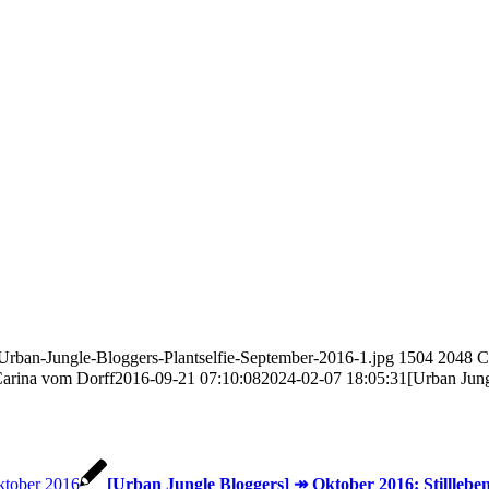
_Urban-Jungle-Bloggers-Plantselfie-September-2016-1.jpg
1504
2048
C
arina vom Dorff
2016-09-21 07:10:08
2024-02-07 18:05:31
[Urban Jung
[Urban Jungle Bloggers] ↠ Oktober 2016: Stilllebe