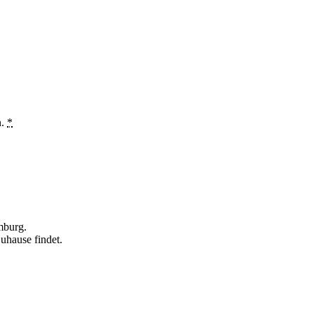
n.
*
mburg.
uhause findet.