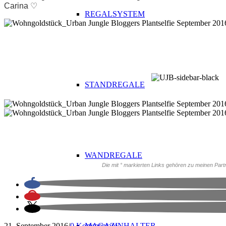
Carina ♡
REGALSYSTEM
PLATZ
STANDREGALE
WANDREGALE
Die mit ° markierten Links gehören zu meinen Partne
21. September 2016
/
0 Kommentare
MAGAZINHALTER