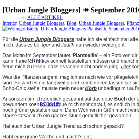
[Urban Jungle Bloggers] ↠ September 2016:
ALLE ARTIKEL
Interior
,
Urban Jungle Bloggers
,
Blog
,
Urban Jungle Bloggers
,
Pflan
Für die
Urban Jungle Bloggers
habe ich sie einfach mal al
mich, dass es bei
Igor
und
Judith
nun wieder weitergeht.
Das Motto im September lautet
‘Plantselfie’
– ein Foto von di
MÖBEL
kann, habe ich relativ schnell feststellten müssen und manchm
freue mich zu lesen, dass es vielen nicht anders ging.
Hier
kön
Was die Pflanzen angeht, mag ich es nach wie vor pflegeleicht
sind. So wird es nie langweilig und kombinieren lassen sie si
Boho-Chic stehe, musste mein neuer
Korb
unbedingt mit auf’s
Ansonsten bin ich ziemlich gespannt auf das neue
Buch
der 
REGALE
bewundern können und freue mich sehr darauf, es endlich in 
noch grüner gestalten kann! Denn Wohnen in Grün macht wirkl
Hause tatsächlich ein ganzes Stück gemütlicher geworden!
Hat euch der Urban Jungle Trend auch schon gepackt?
Habt eine grüne Woche und macht’s gut,