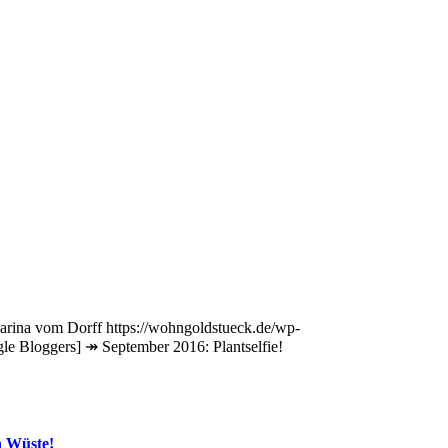
arina vom Dorff
https://wohngoldstueck.de/wp-
le Bloggers] ↠ September 2016: Plantselfie!
n Wüste!