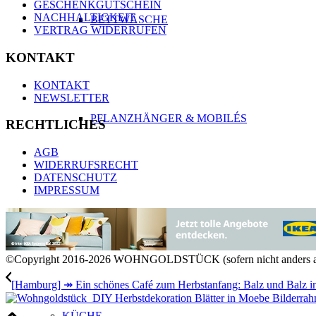
GESCHENKGUTSCHEIN
NACHHALTIGKEIT
BETTWÄSCHE
VERTRAG WIDERRUFEN
KONTAKT
KONTAKT
NEWSLETTER
PFLANZHÄNGER & MOBILÉS
RECHTLICHES
AGB
WIDERRUFSRECHT
DATENSCHUTZ
IMPRESSUM
UHREN
©Copyright 2016-2026 WOHNGOLDSTÜCK (sofern nicht anders a
[Hamburg] ↠ Ein schönes Café zum Herbstanfang: Balz und Balz in
KÜCHE