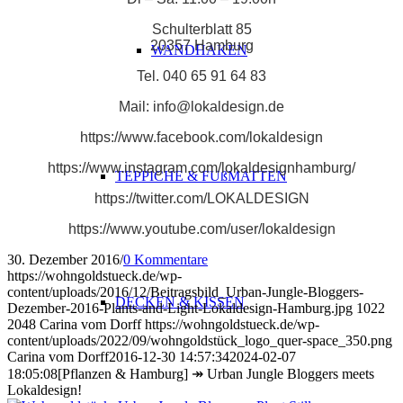
Schulterblatt 85
20357 Hamburg
WANDHAKEN
Tel. 040 65 91 64 83
Mail: info@lokaldesign.de
https://www.facebook.com/lokaldesign
https://www.instagram.com/lokaldesignhamburg/
TEPPICHE & FUßMATTEN
https://twitter.com/LOKALDESIGN
https://www.youtube.com/user/lokaldesign
30. Dezember 2016
/
0 Kommentare
https://wohngoldstueck.de/wp-
content/uploads/2016/12/Beitragsbild_Urban-Jungle-Bloggers-
DECKEN & KISSEN
Dezember-2016-Plants-and-Light-Lokaldesign-Hamburg.jpg
1022
2048
Carina vom Dorff
https://wohngoldstueck.de/wp-
content/uploads/2022/09/wohngoldstück_logo_quer-space_350.png
Carina vom Dorff
2016-12-30 14:57:34
2024-02-07
18:05:08
[Pflanzen & Hamburg] ↠ Urban Jungle Bloggers meets
Lokaldesign!