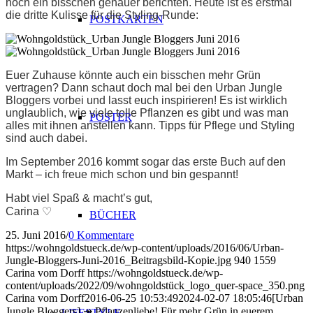
noch ein bisschen genauer berichten. Heute ist es erstmal
die dritte Kulisse für die Styling-Runde:
POSTKARTEN
Euer Zuhause könnte auch ein bisschen mehr Grün
vertragen? Dann schaut doch mal bei den Urban Jungle
Bloggers vorbei und lasst euch inspirieren! Es ist wirklich
unglaublich, wie viele tolle Pflanzen es gibt und was man
POSTER
alles mit ihnen anstellen kann. Tipps für Pflege und Styling
sind auch dabei.
Im September 2016 kommt sogar das erste Buch auf den
Markt – ich freue mich schon und bin gespannt!
Habt viel Spaß & macht’s gut,
Carina ♡
BÜCHER
25. Juni 2016
/
0 Kommentare
https://wohngoldstueck.de/wp-content/uploads/2016/06/Urban-
Jungle-Bloggers-Juni-2016_Beitragsbild-Kopie.jpg
940
1559
Carina vom Dorff
https://wohngoldstueck.de/wp-
content/uploads/2022/09/wohngoldstück_logo_quer-space_350.png
Carina vom Dorff
2016-06-25 10:53:49
2024-02-07 18:05:46
[Urban
Jungle Bloggers] ↠ Pflanzenliebe! Für mehr Grün in euerem
LIFESTYLE