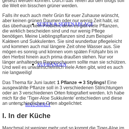
gesetzt werden können. Durch das Teilen auf den Blogs soll
die Welt ein bisschen grüner werden.
Falls ihr euch auch mehr Grün für euer Zuhause wünscht,
aber keinen grünen Daumen oder nur wenig Zeit habt, ist
SEIFEN & SEIFENABLAGE
das überhaupt kein Problem, denn es gibt viele Pflanzen,
die wirklich bescheiden sind und nur wenig Pflege
benötigen. Meine Lieblingspflanzen sind zum Beispiel
Kakteen und Sukkulenten. Sie sind wunderbar pflegeleicht
und kommen auch mal längere Zeit ohne Wasser aus. Sie
mögen es sonnig und können vom späten Frühjahr bis in
den Herbst hinein auch prima draußen stehen. Nur vor
länger anhaltenden Regenschauern sollte man sie schützen.
AUFHÄNGEN
Und weil es unwahrscheinlich viele Arten gibt, wird es auch
nie langweilig!
Das Thema für Juni lautet:
1 Pflanze ↠ 3 Stylings!
Eine
ausgewählte Pflanze soll in 3 verschiedenen Stilrichtungen
oder an 3 verschiedenen Orten fotografiert werden. Ich habe
mich für die ‘Tiger-Aloe Sukkulente’ entschieden und diese
an unterschiedlichen Orten abgelichtet:
HAUSHALT
I. In der Küche
Manchmal ist weniger
mehr und so kommt die Tiger-Aloe im