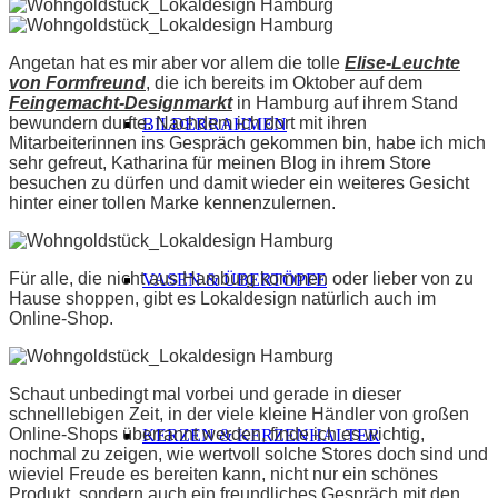
Angetan hat es mir aber vor allem die tolle
Elise-Leuchte
von Formfreund
, die ich bereits im Oktober auf dem
Feingemacht-Designmarkt
in Hamburg auf ihrem Stand
bewundern durfte. Nachdem ich dort mit ihren
BILDERRAHMEN
Mitarbeiterinnen ins Gespräch gekommen bin, habe ich mich
sehr gefreut, Katharina für meinen Blog in ihrem Store
besuchen zu dürfen und damit wieder ein weiteres Gesicht
hinter einer tollen Marke kennenzulernen.
Für alle, die nicht aus Hamburg kommen oder lieber von zu
VASEN & ÜBERTÖPFE
Hause shoppen, gibt es Lokaldesign natürlich auch im
Online-Shop.
Schaut unbedingt mal vorbei und gerade in dieser
schnelllebigen Zeit, in der viele kleine Händler von großen
Online-Shops überrannt werden, finde ich es wichtig,
KERZEN & KERZENHALTER
nochmal zu zeigen, wie wertvoll solche Stores doch sind und
wieviel Freude es bereiten kann, nicht nur ein schönes
Produkt, sondern auch ein freundliches Gespräch mit den