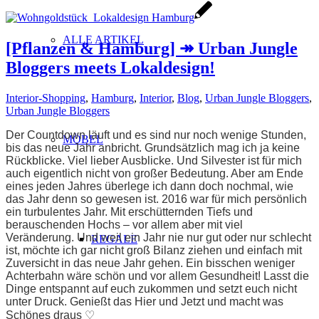
ALLE ARTIKEL
[Pflanzen & Hamburg] ↠ Urban Jungle
Bloggers meets Lokaldesign!
Interior-Shopping
,
Hamburg
,
Interior
,
Blog
,
Urban Jungle Bloggers
,
Urban Jungle Bloggers
Der Countdown läuft und es sind nur noch wenige Stunden,
MÖBEL
bis das neue Jahr anbricht. Grundsätzlich mag ich ja keine
Rückblicke. Viel lieber Ausblicke. Und Silvester ist für mich
auch eigentlich nicht von großer Bedeutung. Aber am Ende
eines jeden Jahres überlege ich dann doch nochmal, wie
das Jahr denn so gewesen ist. 2016 war für mich persönlich
ein turbulentes Jahr. Mit erschütternden Tiefs und
berauschenden Hochs – vor allem aber mit viel
Veränderung. Und weil ein Jahr nie nur gut oder nur schlecht
REGALE
ist, möchte ich gar nicht groß Bilanz ziehen und einfach mit
Zuversicht in das neue Jahr gehen. Ein bisschen weniger
Achterbahn wäre schön und vor allem Gesundheit! Lasst die
Dinge entspannt auf euch zukommen und setzt euch nicht
unter Druck. Genießt das Hier und Jetzt und macht was
Schönes draus ♡