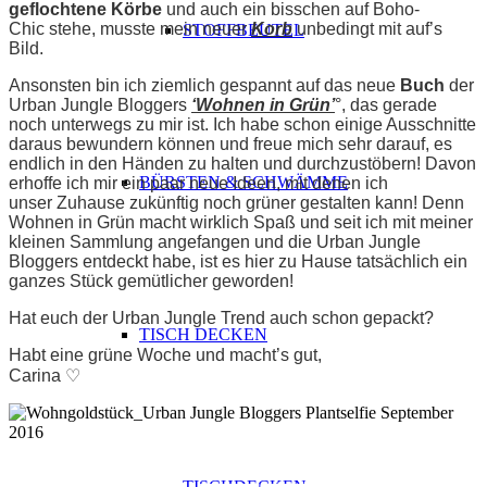
geflochtene Körbe
und auch ein bisschen auf Boho-
Chic stehe, musste mein neuer
Korb
unbedingt mit auf’s
STOFFBEUTEL
Bild.
Ansonsten bin ich ziemlich gespannt auf das neue
Buch
der
Urban Jungle Bloggers
‘Wohnen in Grün’
°, das gerade
noch unterwegs zu mir ist. Ich habe schon einige Ausschnitte
daraus bewundern können und freue mich sehr darauf, es
endlich in den Händen zu halten und durchzustöbern! Davon
BÜRSTEN & SCHWÄMME
erhoffe ich mir ein paar neue Ideen, mit denen ich
unser Zuhause zukünftig noch grüner gestalten kann! Denn
Wohnen in Grün macht wirklich Spaß und seit ich mit meiner
kleinen Sammlung angefangen und die Urban Jungle
Bloggers entdeckt habe, ist es hier zu Hause tatsächlich ein
ganzes Stück gemütlicher geworden!
Hat euch der Urban Jungle Trend auch schon gepackt?
TISCH DECKEN
Habt eine grüne Woche und macht’s gut,
Carina ♡
TISCHDECKEN