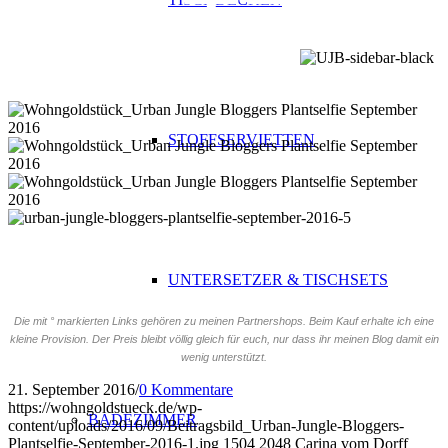
PLATZ
STOFFSERVIETTEN
UNTERSETZER & TISCHSETS
Die mit ° markierten Links gehören zu meinen Partnershops. Beim Kauf erhalte ich eine
kleine Provision. Der Preis bleibt völlig gleich für euch, nur dass ihr meinen Blog damit ein
wenig unterstützt.
21. September 2016
/
0 Kommentare
https://wohngoldstueck.de/wp-
BADEZIMMER
content/uploads/2016/09/Beitragsbild_Urban-Jungle-Bloggers-
Plantselfie-September-2016-1.jpg
1504
2048
Carina vom Dorff