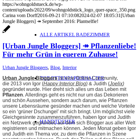
https://wohngoldstueck.de/wp-
content/uploads/2022/09/wohngoldstück_logo_quer-space_350.png
Carina vom Dorff
2016-09-21 07:10:08
2024-02-07 18:05:31
[Urban
Jungle Bloggers] ↠ September 2016: Plantselfie!
ALLE ARTIKEL BADEZIMMER
[Urban Jungle Bloggers] ↠ Pflanzenliebe!
Für mehr Grün in euerem Zuhause!
Urban Jungle Bloggers
,
Blog
,
Interior
Urban Jungle Bloggers
ist eine Online-Community,
TOILETTENPAPIERHALTER
die
2013 von Igor
(
Happy Interior Blog
)
& Judith
(
Joelix
)
gegründet wurde.
Hier dreht sich alles um das Leben mit
Pflanzen
. Allerdings geht es
nicht nur um das Dekorieren
und schön Aussehen, sondern auch darum, wie Pflanzen
unsere Lebensräume gesünder machen und welche Vorteile
so ein ‘grüner Dschungel’ mit sich bringt.
Um möglichst viele
Gleichgesinnte zusammenzuführen, haben Igor und Judith
HANDTÜCHER
ein Netzwerk gegründet, auf dem sich Blogger aus aller Welt
registrieren und mitmachen können. Jeden Monat geben Igor
und Judith ein Thema vor, zu dem die Pflanzen in Szene