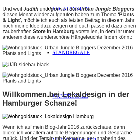
REGALSYSTEM
Und weil
Judith
und
Igor
von den
Urban Jungle Bloggers
diesen Monat wieder aufgerufen haben zum Thema
‘Plants
& Light’
, möchte ich euch als letzten Beitrag in diesem Jahr
noch meine Idee dazu zeigen und euch passend dazu einen
zauberhaften
Store in Hamburg
vorstellen, in dem ihr unter
anderem diese wunderschöne Hängeleuchte finden könnt:
STANDREGALE
AAAAAAAAAAAAAAAAAAAAAAAAAA
Willkommen bei Lokaldesign in der
WANDREGALE
Hamburger Schanze!
Wenn ich auf mein Blog-Jahr 2016 zurückschaue, dann
blicke ich vor allem auf tolle Begegnungen und Gespräche
zurück. Und der Termin mit Katharina, der Inhaberin des
MAGAZINHALTER