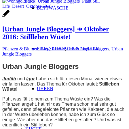
BETTWÄSCHE
[Urban Jungle Bloggers] ↠ Oktober
2016: Stillleben Wüste!
PFLANZHÄNGER & MOBILÉS
Pflanzen & Blumen
,
Blog
,
Interior
,
Urban Jungle Bloggers
,
Urban
Jungle Bloggers
Urban Jungle Bloggers
Judith
und
Igor
haben sich für diesen Monat wieder etwas
einfallen lassen. Das Thema für Oktober lautet:
Stillleben
UHREN
Wüste
!
Puh, was fällt einem zum Thema Wüste ein? Was die
Pflanzen angeht, hat mir das Thema schon mal sehr gut
gefallen, denn pflegeleichte Pflanzen wie Kakteen, die auch
in der Wüste überleben können, habe ich zum Glück so
einige. Wie aber nun das Stillleben gestalten? Und was ist
eigentlich ein Stillleben?
KÜCHE