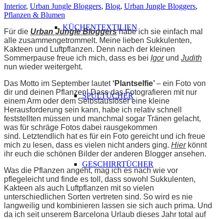
Interior
,
Urban Jungle Bloggers
,
Blog
,
Urban Jungle Bloggers
,
Pflanzen & Blumen
KÜCHENTEXTILIEN
Für die
Urban Jungle Bloggers
habe ich sie einfach mal
alle zusammengetrommelt. Meine lieben Sukkulenten,
Kakteen und Luftpflanzen. Denn nach der kleinen
Sommerpause freue ich mich, dass es bei
Igor
und
Judith
nun wieder weitergeht.
Das Motto im September lautet
‘Plantselfie’
– ein Foto von
dir und deinen Pflanzen! Dass das Fotografieren mit nur
SPÜLTÜCHER
einem Arm oder dem Selbstauslöser eine kleine
Herausforderung sein kann, habe ich relativ schnell
feststellten müssen und manchmal sogar Tränen gelacht,
was für schräge Fotos dabei rausgekommen
sind. Letztendlich hat es für ein Foto gereicht und ich freue
mich zu lesen, dass es vielen nicht anders ging.
Hier
könnt
ihr euch die schönen Bilder der anderen Blogger ansehen.
GESCHIRRTÜCHER
Was die Pflanzen angeht, mag ich es nach wie vor
pflegeleicht und finde es toll, dass sowohl Sukkulenten,
Kakteen als auch Luftpflanzen mit so vielen
unterschiedlichen Sorten vertreten sind. So wird es nie
langweilig und kombinieren lassen sie sich auch prima. Und
da ich seit unserem Barcelona Urlaub dieses Jahr total auf