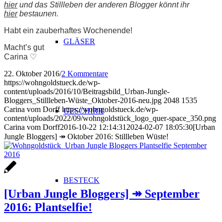
hier
und das Stillleben der anderen Blogger könnt ihr
hier
bestaunen.
Habt ein zauberhaftes Wochenende!
GLÄSER
Macht’s gut
Carina ♡
22. Oktober 2016
/
2 Kommentare
https://wohngoldstueck.de/wp-
content/uploads/2016/10/Beitragsbild_Urban-Jungle-
Bloggers_Stillleben-Wüste_Oktober-2016-neu.jpg
2048
1535
Carina vom Dorff
https://wohngoldstueck.de/wp-
GESCHIRR
content/uploads/2022/09/wohngoldstück_logo_quer-space_350.png
Carina vom Dorff
2016-10-22 12:14:31
2024-02-07 18:05:30
[Urban
Jungle Bloggers] ↠ Oktober 2016: Stillleben Wüste!
BESTECK
[Urban Jungle Bloggers] ↠ September
2016: Plantselfie!