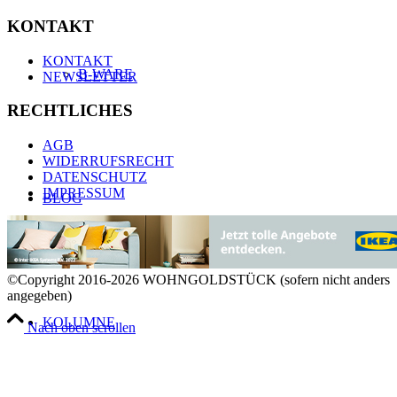
KONTAKT
KONTAKT
B-WARE
NEWSLETTER
RECHTLICHES
AGB
WIDERRUFSRECHT
DATENSCHUTZ
IMPRESSUM
BLOG
©Copyright 2016-2026 WOHNGOLDSTÜCK (sofern nicht anders
angegeben)
KOLUMNE
Nach oben scrollen