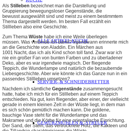
Als
Stilleben
bezeichnet man die Darstellung und
Gruppierung bewegungsloser Gegenstände, die
bewusst ausgewählt sind und meist zu einem bestimmtem
Thema dargestellt werden. Im besten Fall erzählt ein
Stillleben also eine Geschichte.
Zum Thema
Wüste
habe ich eine Weile überlegen
ALLE ARTIKEL KÜCHE
müssen. Was verbinde ich damit? Irgendwann erinnerte mich
an die Geschichte von Aladdin. Ein Märchen aus
1001 Nacht, das ich als Kind schon toll fand. Zwar war ich
nie ein großer Fan von bunten Farben und zu überladener
Deko, aber es war irgendwie magisch. Der fliegende
Teppich, die Wunderlampe und natürlich die bezaubernde
Liebesgeschichte. Aber wie könnte ich das Ganze nun in ein
passendes Stillleben umsetzen?
SERVIER- & SCHNEIDEBRETTER
Nachdem ich sämtliche
Gegenstände
zusammengesucht
hatte, habe ich mich für ein Stillleben auf einem Teppich
entschieden. Na gut, kein fliegender, aber einer, der vielleicht
gerade in einem kleinen Zelt in der Wüste liegt, in dem man
es sich schön gemütlich machen kann. Die goldene,
bauchige Vase steht für die Wunderlampe und das
Makramee und die Körbe für eine orientalische Einrichtung.
GEWÜRZMÜHLEN & -STREUER
Der Sand, der Stein, das vertrocknete Holz, die Kakteen und
die Tillandsie charakterisieren die Wüste.