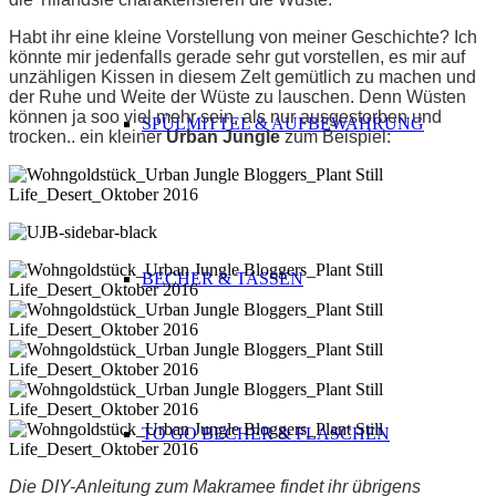
Habt ihr eine kleine Vorstellung von meiner Geschichte? Ich
könnte mir jedenfalls gerade sehr gut vorstellen, es mir auf
unzähligen Kissen in diesem Zelt gemütlich zu machen und
der Ruhe und Weite der Wüste zu lauschen. Denn Wüsten
können ja soo viel mehr sein, als nur ausgestorben und
SPÜLMITTEL & AUFBEWAHRUNG
trocken.. ein kleiner
Urban Jungle
zum Beispiel:
BECHER & TASSEN
TO GO BECHER & FLASCHEN
Die DIY-Anleitung zum Makramee findet ihr übrigens