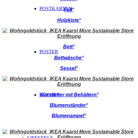
POSTKARTEN
Fell°
Holzkiste°
Bett°
POSTER
Bettwäsche°
Sessel°
Wandleiter mit Behältern°
BÜCHER
Blumenständer°
Blumenampel°
LIFESTYLE