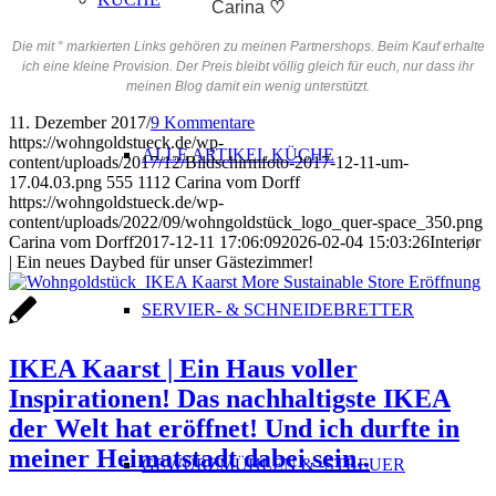
Carina
♡
Die mit ° markierten Links gehören zu meinen Partnershops. Beim Kauf erhalte
ich eine kleine Provision. Der Preis bleibt völlig gleich für euch, nur dass ihr
meinen Blog damit ein wenig unterstützt.
11. Dezember 2017
/
9 Kommentare
https://wohngoldstueck.de/wp-
ALLE ARTIKEL KÜCHE
content/uploads/2017/12/Bildschirmfoto-2017-12-11-um-
17.04.03.png
555
1112
Carina vom Dorff
https://wohngoldstueck.de/wp-
content/uploads/2022/09/wohngoldstück_logo_quer-space_350.png
Carina vom Dorff
2017-12-11 17:06:09
2026-02-04 15:03:26
Interiør
| Ein neues Daybed für unser Gästezimmer!
SERVIER- & SCHNEIDEBRETTER
IKEA Kaarst | Ein Haus voller
Inspirationen! Das nachhaltigste IKEA
der Welt hat eröffnet! Und ich durfte in
meiner Heimatstadt dabei sein..
GEWÜRZMÜHLEN & -STREUER