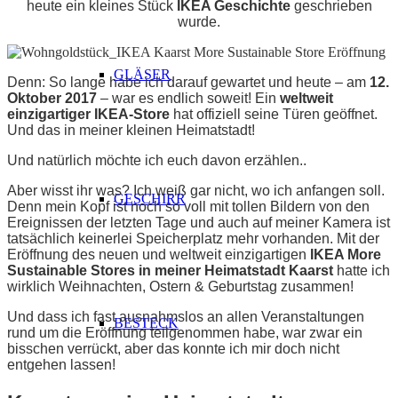
heute ein kleines Stück
IKEA Geschichte
geschrieben
wurde.
GLÄSER
Denn: So lange habe ich darauf gewartet und heute – am
12.
Oktober 2017
–
war es endlich soweit! Ein
weltweit
einzigartiger IKEA-Store
hat offiziell seine Türen geöffnet.
Und das in meiner kleinen Heimatstadt!
Und natürlich möchte ich euch davon erzählen..
Aber wisst ihr was? Ich weiß gar nicht, wo ich anfangen soll.
GESCHIRR
Denn mein Kopf ist noch so voll mit tollen Bildern von den
Ereignissen der letzten Tage und auch auf meiner Kamera ist
tatsächlich keinerlei Speicherplatz mehr vorhanden. Mit der
Eröffnung des neuen und weltweit einzigartigen
IKEA More
Sustainable Stores in meiner Heimatstadt Kaarst
hatte ich
wirklich Weihnachten, Ostern & Geburtstag zusammen!
Und dass ich fast ausnahmslos an allen Veranstaltungen
BESTECK
rund um die Eröffnung teilgenommen habe, war zwar ein
bisschen verrückt, aber das
konnte ich mir doch
nicht
entgehen lassen!