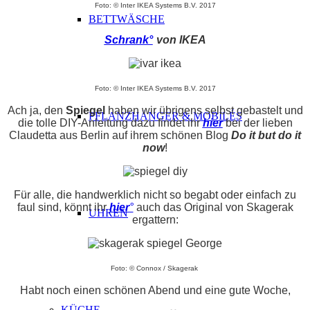
Foto: © Inter IKEA Systems B.V. 2017
BETTWÄSCHE
Schrank°
von IKEA
Foto: © Inter IKEA Systems B.V. 2017
Ach ja, den
Spiegel
haben wir übrigens selbst gebastelt und
PFLANZHÄNGER & MOBILÉS
die tolle DIY-Anleitung dazu findet ihr
hier
bei der lieben
Claudetta aus Berlin auf ihrem schönen Blog
Do it but do it
now
!
Für alle, die handwerklich nicht so begabt oder einfach zu
faul sind, könnt ihr
hier
°
auch das Original von Skagerak
UHREN
ergattern:
Foto: © Connox / Skagerak
Habt noch einen schönen Abend und eine gute Woche,
KÜCHE