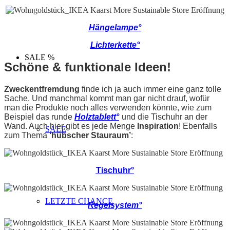
Hängelampe°
Lichterkette°
SALE %
Schöne & funktionale Ideen!
Zweckentfremdung
finde ich ja auch immer eine ganz tolle
Sache. Und manchmal kommt man gar nicht drauf, wofür
man die Produkte noch alles verwenden könnte, wie zum
Beispiel das runde
Holztablett°
und die Tischuhr an der
Wand. Auch hier gibt es jede Menge
Inspiration
! Ebenfalls
SALE
zum Thema
‘hübscher Stauraum’
:
Tischuhr°
LETZTE CHANCE
Regelsystem°