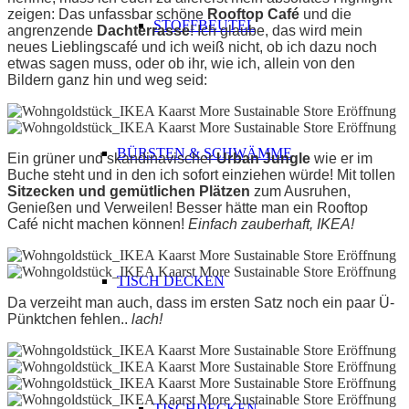
zeigen: Das unfassbar schöne
Rooftop Café
und die
STOFFBEUTEL
angrenzende
Dachterrasse
! Ich glaube, das wird mein
neues Lieblingscafé und ich weiß nicht, ob ich dazu noch
etwas sagen muss, oder ob ihr, wie ich, allein von den
Bildern ganz hin und weg seid:
BÜRSTEN & SCHWÄMME
Ein grüner und skandinavischer
Urban Jungle
wie er im
Buche steht und in den ich sofort einziehen würde! Mit tollen
Sitzecken
und gemütlichen Plätzen
zum Ausruhen,
Genießen und Verweilen! Besser hätte man ein Rooftop
Café nicht machen können!
Einfach zauberhaft, IKEA!
TISCH DECKEN
Da verzeiht man auch, dass im ersten Satz noch ein paar Ü-
Pünktchen fehlen..
lach!
TISCHDECKEN