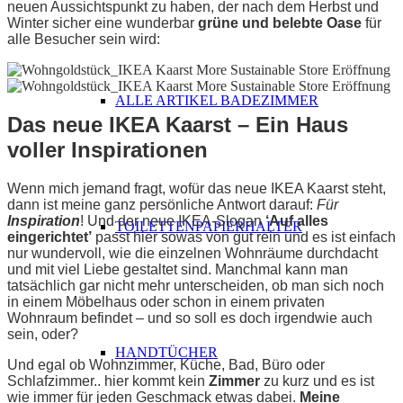
neuen Aussichtspunkt zu haben, der nach dem Herbst und
Winter sicher eine wunderbar
grüne und belebte Oase
für
alle Besucher sein wird:
ALLE ARTIKEL BADEZIMMER
Das neue IKEA Kaarst – Ein Haus
voller Inspirationen
Wenn mich jemand fragt, wofür das neue IKEA Kaarst steht,
dann ist meine ganz persönliche Antwort darauf:
Für
Inspiration
! Und der neue IKEA-Slogan
‘Auf alles
TOILETTENPAPIERHALTER
eingerichtet’
passt hier sowas von gut rein und es ist einfach
nur wundervoll, wie die einzelnen Wohnräume durchdacht
und mit viel Liebe gestaltet sind. Manchmal kann man
tatsächlich gar nicht mehr unterscheiden, ob man sich noch
in einem Möbelhaus oder schon in einem privaten
Wohnraum befindet – und so soll es doch irgendwie auch
sein, oder?
HANDTÜCHER
Und egal ob Wohnzimmer, Küche, Bad, Büro oder
Schlafzimmer.. hier kommt kein
Zimmer
zu kurz und es ist
wie immer für jeden Geschmack etwas dabei.
Meine