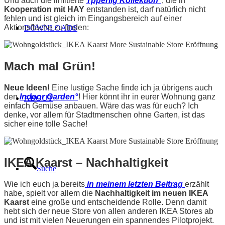
Und auch die limitierte
Ypperlig Kollektion°
, die in
Kooperation mit HAY
entstanden ist, darf natürlich nicht
fehlen und ist gleich im Eingangsbereich auf einer
Aktionsfläche zu finden:
DOWNLOADS
Mach mal Grün!
Neue Ideen!
Eine lustige Sache finde ich ja übrigens auch
den
Indoor Garden°
! Hier könnt ihr in eurer Wohnung ganz
ABOUT
einfach Gemüse anbauen. Wäre das was für euch? Ich
denke, vor allem für Stadtmenschen ohne Garten, ist das
sicher eine tolle Sache!
IKEA Kaarst – Nachhaltigkeit
Suche
Wie ich euch ja bereits
in meinem letzten Beitrag
erzählt
habe, spielt vor allem die
Nachhaltigkeit im neuen IKEA
Kaarst
eine große und entscheidende Rolle. Denn damit
hebt sich der neue Store von allen anderen IKEA Stores ab
und ist mit vielen Neuerungen ein spannendes Pilotprojekt.