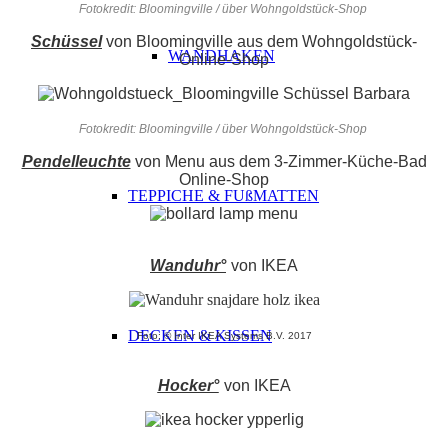
Fotokredit: Bloomingville / über Wohngoldstück-Shop
Schüssel
von Bloomingville aus dem Wohngoldstück-
WANDHAKEN
Online-Shop
Fotokredit: Bloomingville / über Wohngoldstück-Shop
Pendelleuchte
von Menu aus dem 3-Zimmer-Küche-Bad
Online-Shop
TEPPICHE & FUßMATTEN
Wanduhr°
von IKEA
DECKEN & KISSEN
Foto: © Inter IKEA Systems B.V. 2017
Hocker°
von IKEA