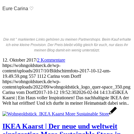
Eure Carina ♡
Die mit ° markierten Links gehören zu meinen Partnershops. Beim Kauf erhalte
ich eine kleine Provision. Der Preis bleibt völlig gleich für euch, nur dass ihr
meinen Blog damit ein wenig unterstützt.
12. Oktober 2017
/
2 Kommentare
https://wohngoldstueck.de/wp-
content/uploads/2017/10/Bildschirmfoto-2017-10-12-um-
19.49.59.png
557
1112
Carina vom Dorff
https://wohngoldstueck.de/wp-
content/uploads/2022/09/wohngoldstück_logo_quer-space_350.png
Carina vom Dorff
2017-10-12 19:52:30
2026-02-04 14:13:45
IKEA
Kaarst | Ein Haus voller Inspirationen! Das nachhaltigste IKEA der
Welt hat eröffnet! Und ich durfte in meiner Heimatstadt dabei sein..
IKEA Kaarst | Der neue und weltweit