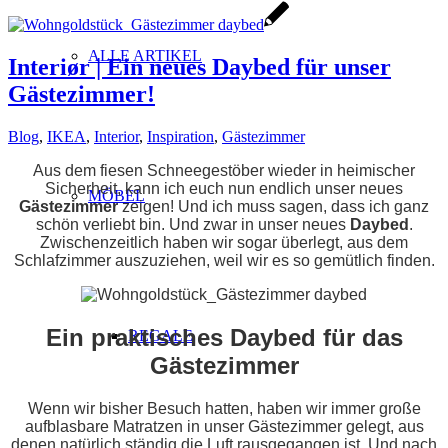
ALLE ARTIKEL
Interiør | Ein neues Daybed für unser
Gästezimmer!
Blog
,
IKEA
,
Interior
,
Inspiration
,
Gästezimmer
Aus dem fiesen Schneegestöber wieder in heimischer
Sicherheit, kann ich euch nun endlich unser neues
MÖBEL
Gästezimmer
zeigen! Und ich muss sagen, dass ich ganz
schön verliebt bin. Und zwar in unser neues
Daybed
.
Zwischenzeitlich haben wir sogar überlegt, aus dem
Schlafzimmer auszuziehen, weil wir es so gemütlich finden.
Ein praktisches Daybed für das
REGALE
Gästezimmer
Wenn wir bisher Besuch hatten, haben wir immer große
aufblasbare Matratzen in unser Gästezimmer gelegt, aus
denen natürlich ständig die Luft rausgegangen ist. Und nach