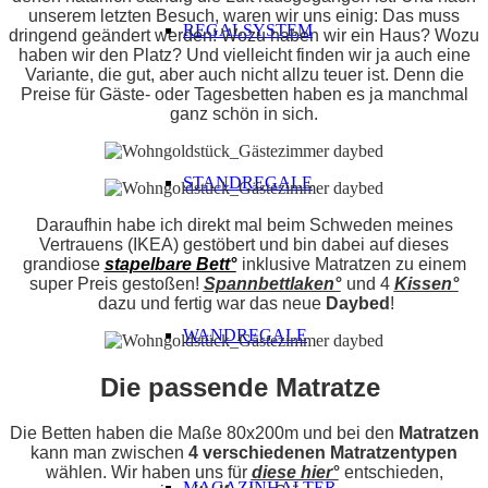
unserem letzten Besuch, waren wir uns einig: Das muss
REGALSYSTEM
dringend geändert werden! Wozu haben wir ein Haus? Wozu
haben wir den Platz? Und vielleicht finden wir ja auch eine
Variante, die gut, aber auch nicht allzu teuer ist. Denn die
Preise für Gäste- oder Tagesbetten haben es ja manchmal
ganz schön in sich.
STANDREGALE
Daraufhin habe ich direkt mal beim Schweden meines
Vertrauens (IKEA) gestöbert und bin dabei auf dieses
grandiose
stapelbare Bett°
inklusive Matratzen zu einem
super Preis gestoßen!
Spannbettlaken°
und 4
Kissen°
dazu und fertig war das neue
Daybed
!
WANDREGALE
Die passende Matratze
Die Betten haben die Maße 80x200m und bei den
Matratzen
kann man zwischen
4 verschiedenen Matratzentypen
wählen. Wir haben uns für
diese hier°
entschieden,
MAGAZINHALTER