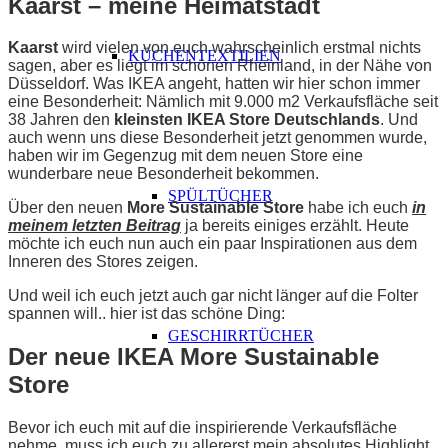
Kaarst – meine Heimatstadt
Kaarst
wird vielen von euch wahrscheinlich erstmal nichts
KÜCHENTEXTILIEN
sagen, aber es liegt im schönen Rheinland, in der Nähe von
Düsseldorf. Was IKEA angeht, hatten wir hier schon immer
eine Besonderheit: Nämlich mit 9.000 m2 Verkaufsfläche seit
38 Jahren den
kleinsten IKEA Store Deutschlands
. Und
auch wenn uns diese Besonderheit jetzt genommen wurde,
haben wir im Gegenzug mit dem neuen Store eine
wunderbare neue Besonderheit bekommen.
SPÜLTÜCHER
Über den neuen
More Sustainable Store
habe ich euch
in
meinem letzten Beitrag
ja bereits einiges erzählt. Heute
möchte ich euch nun auch ein paar Inspirationen aus dem
Inneren des Stores zeigen.
Und weil ich euch jetzt auch gar nicht länger auf die Folter
spannen will.. hier ist das schöne Ding:
GESCHIRRTÜCHER
Der neue IKEA More Sustainable
Store
Bevor ich euch mit auf die inspirierende Verkaufsfläche
nehme, muss ich euch zu allererst mein absolutes Highlight