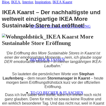
Blog
,
IKEA
,
Interior
,
Inspiration
,
IKEA Kaarst
IKEA Kaarst – Der nachhaltigste und
weltweit einzigartige IKEA More
Sustainable Store hat eröffnet!
SPÜLMITTEL & AUFBEWAHRUNG
‘Die Eröffnung des More Sustainable Stores in Kaarst ist
einer der emotionalsten Momente – nein, ich glaube sogar
BECHER & TASSEN
DER emotionalste Moment – in meiner langjährigen IKEA-
Laufbahn.’
So lauteten die persönlichen Worte von
Stephan
Laufenberg
– dem neuen
Storemanager in Kaarst
– heute
morgen beim Eröffnungsfrühstück kurz vor der offiziellen
Eröffnung.
TO GO BECHER & FLASCHEN
Dass ich live dabei sein durfte, kann ich immer noch nicht
ganz glauben. Denn für mich ist sowas keine Routine und
ein wirklich besonderer Tag. Und das nicht nur, weil in Kaarst