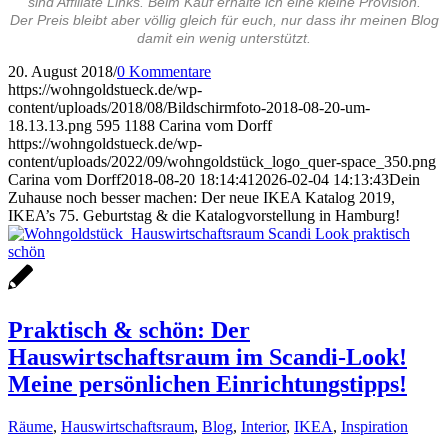
sind Affiliate Links. Beim Kauf erhalte ich eine kleine Provision.
Der Preis bleibt aber völlig gleich für euch, nur dass ihr meinen Blog
damit ein wenig unterstützt.
20. August 2018
/
0 Kommentare
https://wohngoldstueck.de/wp-
content/uploads/2018/08/Bildschirmfoto-2018-08-20-um-
18.13.13.png
595
1188
Carina vom Dorff
https://wohngoldstueck.de/wp-
content/uploads/2022/09/wohngoldstück_logo_quer-space_350.png
Carina vom Dorff
2018-08-20 18:14:41
2026-02-04 14:13:43
Dein
Zuhause noch besser machen: Der neue IKEA Katalog 2019,
IKEA’s 75. Geburtstag & die Katalogvorstellung in Hamburg!
Praktisch & schön: Der
Hauswirtschaftsraum im Scandi-Look!
Meine persönlichen Einrichtungstipps!
Räume
,
Hauswirtschaftsraum
,
Blog
,
Interior
,
IKEA
,
Inspiration