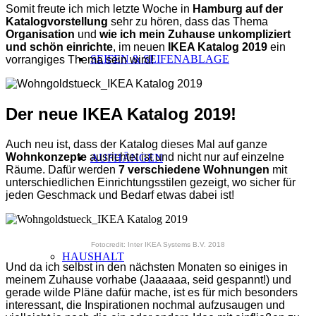
Somit freute ich mich letzte Woche in
Hamburg auf der
Katalogvorstellung
sehr zu hören, dass das Thema
Organisation
und
wie ich mein Zuhause unkompliziert
und schön einrichte
, im neuen
IKEA Katalog 2019
ein
SEIFEN & SEIFENABLAGE
vorrangiges Thema sein wird!
Der neue IKEA Katalog 2019!
Auch neu ist, dass der Katalog dieses Mal auf ganze
Wohnkonzepte
ausrichtet ist und nicht nur auf einzelne
AUFHÄNGEN
Räume. Dafür werden
7 verschiedene Wohnungen
mit
unterschiedlichen Einrichtungsstilen gezeigt, wo sicher für
jeden Geschmack und Bedarf etwas dabei ist!
Fotocredit: Inter IKEA Systems B.V. 2018
HAUSHALT
Und da ich selbst in den nächsten Monaten so einiges in
meinem Zuhause vorhabe (Jaaaaaa, seid gespannt!) und
gerade wilde Pläne dafür mache, ist es für mich besonders
interessant, die Inspirationen nochmal aufzusaugen und