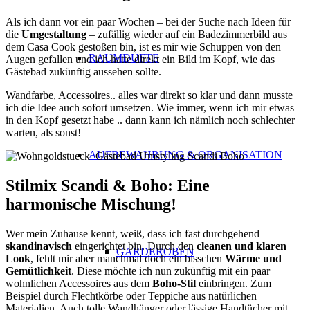
Als ich dann vor ein paar Wochen – bei der Suche nach Ideen für
die
Umgestaltung
– zufällig wieder auf ein Badezimmerbild aus
dem Casa Cook gestoßen bin, ist es mir wie Schuppen von den
RAUMDÜFTE
Augen gefallen und ich hatte direkt ein Bild im Kopf, wie das
Gästebad zukünftig aussehen sollte.
Wandfarbe, Accessoires.. alles war direkt so klar und dann musste
ich die Idee auch sofort umsetzen. Wie immer, wenn ich mir etwas
in den Kopf gesetzt habe .. dann kann ich nämlich noch schlechter
warten, als sonst!
AUFBEWAHRUNG & ORGANISATION
Stilmix Scandi & Boho: Eine
harmonische Mischung!
Wer mein Zuhause kennt, weiß, dass ich fast durchgehend
skandinavisch
eingerichtet bin. Durch den
cleanen und klaren
GARDEROBEN
Look
, fehlt mir aber manchmal doch ein bisschen
Wärme und
Gemütlichkeit
. Diese möchte ich nun zukünftig mit ein paar
wohnlichen Accessoires aus dem
Boho-Stil
einbringen. Zum
Beispiel durch Flechtkörbe oder Teppiche aus natürlichen
Materialien. Auch tolle Wandhänger oder lässige Handtücher mit