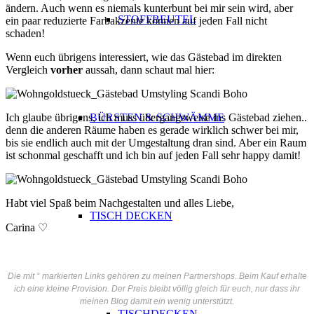
ändern. Auch wenn es niemals kunterbunt bei mir sein wird, aber
STOFFBEUTEL
ein paar reduzierte Farbakzente können auf jeden Fall nicht
schaden!
Wenn euch übrigens interessiert, wie das Gästebad im direkten
Vergleich
vorher
aussah, dann schaut mal hier:
Ich glaube übrigens, ich muss übergangsweise ins Gästebad ziehen..
BÜRSTEN & SCHWÄMME
denn die anderen Räume haben es gerade wirklich schwer bei mir,
bis sie endlich auch mit der Umgestaltung dran sind. Aber ein Raum
ist schonmal geschafft und ich bin auf jeden Fall sehr happy damit!
Habt viel Spaß beim Nachgestalten und alles Liebe,
TISCH DECKEN
Carina ♡
Die mit ° markierten Links gehören zu meinen Partnershops. Beim Kauf erhalte
ich eine kleine Provision. Der Preis bleibt völlig gleich für euch, nur dass ihr
meinen Blog damit ein wenig unterstützt.
TISCHDECKEN