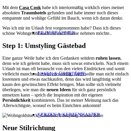
Mit dem
Casa Cook
habe ich interiormäßig wirklich eines meiner
absoluten
Traumhotels
gefunden und habe immer noch dieses
entspannte und wohlige Gefühl im Bauch, wenn ich daran denke.
Was ich mir im Urlaub fest vorgenommen habe? Dass ich dieses
BILDERRAHMEN
schöne Wohngefühl auch mit nach Hause nehmen möchte..
Step 1: Umstyling Gästebad
Eine ganze Weile habe ich den Gedanken seitdem
ruhen lassen
,
denn wie ich gelernt habe, muss sich sowas entwickeln. Nach einem
Urlaub ist man oft berauscht von den vielen Eindrücken und somit
VASEN & ÜBERTÖPFE
vielleicht manchmal etwas zu voreilig. Auch sollte man nicht einfach
losrennen und etwas nachkaufen, denn das wird langfristig wohl
kaum den gewünschten Effekt bringen. Man sollte sich vielmehr
überlegen, wie man die
neuen Ideen
für sich ganz persönlich
umsetzen kann – sprich die Inspiration mit der eigenen
Persönlichkeit
kombinieren. Das ist meiner Meinung nach das
Allerwichtigste, worauf es beim Einrichten ankommt!
KERZEN & KERZENHALTER
Neue Stilrichtung