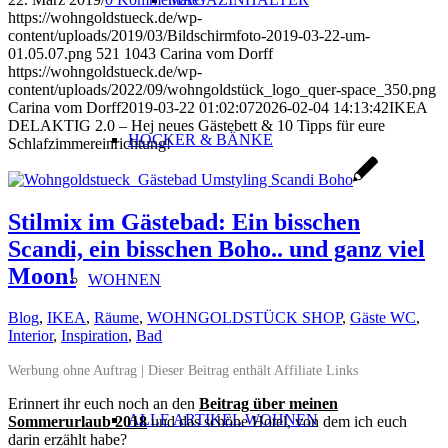
https://wohngoldstueck.de/wp-
content/uploads/2019/03/Bildschirmfoto-2019-03-22-um-
01.05.07.png
521
1043
Carina vom Dorff
https://wohngoldstueck.de/wp-
content/uploads/2022/09/wohngoldstück_logo_quer-space_350.png
Carina vom Dorff
2019-03-22 01:02:07
2026-02-04 14:13:42
IKEA
DELAKTIG 2.0 – Hej neues Gästebett & 10 Tipps für eure
HOCKER & BÄNKE
Schlafzimmereinrichtung!
Stilmix im Gästebad: Ein bisschen
Scandi, ein bisschen Boho.. und ganz viel
Moon!
WOHNEN
Blog
,
IKEA
,
Räume
,
WOHNGOLDSTÜCK SHOP
,
Gäste WC
,
Interior
,
Inspiration
,
Bad
Werbung ohne Auftrag | Dieser Beitrag enthält Affiliate Links
Erinnert ihr euch noch an den
Beitrag über meinen
ALLE ARTIKEL WOHNEN
Sommerurlaub 2018
und das schöne Hotel, von dem ich euch
darin erzählt habe?