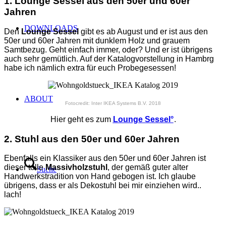
1. Lounge Sessel aus den 50er und 60er
Jahren
DOWNLOADS
Den
Lounge Sessel
gibt es ab August und er ist aus den
50er und 60er Jahren mit dunklem Holz und grauem
Samtbezug. Geht einfach immer, oder? Und er ist übrigens
auch sehr gemütlich. Auf der Katalogvorstellung in Hambrg
habe ich nämlich extra für euch Probegesessen!
ABOUT
Fotocredit: Inter IKEA Systems B.V. 2018
Hier geht es zum
Lounge Sessel°
.
2. Stuhl
aus den 50er und 60er Jahren
Ebenfalls ein Klassiker aus den 50er und 60er Jahren ist
dieser tolle
Massivholzstuhl
, der gemäß guter alter
Suche
Handwerkstradition von Hand gebogen ist. Ich glaube
übrigens, dass er als Dekostuhl bei mir einziehen wird..
lach!