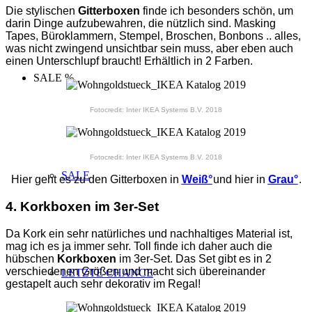
Die stylischen
Gitterboxen
finde ich besonders schön, um
darin Dinge aufzubewahren, die nützlich sind. Masking
Tapes, Büroklammern, Stempel, Broschen, Bonbons .. alles,
was nicht zwingend unsichtbar sein muss, aber eben auch
einen Unterschlupf braucht! Erhältlich in 2 Farben.
SALE %
Fotocredit: Inter IKEA Systems B.V. 2018
Fotocredit: Inter IKEA Systems B.V. 2018
SALE
Hier geht es zu den Gitterboxen in
Weiß°
und hier in
Grau°
.
4. Korkboxen im 3er-Set
Da Kork ein sehr natürliches und nachhaltiges Material ist,
mag ich es ja immer sehr. Toll finde ich daher auch die
hübschen
Korkboxen
im 3er-Set. Das Set gibt es in 2
verschiedenen Größen und macht sich übereinander
LETZTE CHANCE
gestapelt auch sehr dekorativ im Regal!