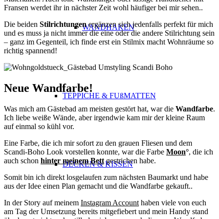
Fransen werdet ihr in nächster Zeit wohl häufiger bei mir sehen..
Die beiden
Stilrichtungen
ergänzen sich jedenfalls perfekt für mich
WANDHAKEN
und es muss ja nicht immer die eine oder die andere Stilrichtung sein
– ganz im Gegenteil, ich finde erst ein Stilmix macht Wohnräume so
richtig spannend!
Neue Wandfarbe!
TEPPICHE & FUßMATTEN
Was mich am Gästebad am meisten gestört hat, war die
Wandfarbe
.
Ich liebe weiße Wände, aber irgendwie kam mir der kleine Raum
auf einmal so kühl vor.
Eine Farbe, die ich mir sofort zu den grauen Fliesen und dem
Scandi-Boho Look vorstellen konnte, war die Farbe
Moon
°
, die ich
auch schon
hinter meinem Bett
gestrichen habe.
DECKEN & KISSEN
Somit bin ich direkt losgelaufen zum nächsten Baumarkt und habe
aus der Idee einen Plan gemacht und die Wandfarbe gekauft..
In der Story auf meinem
Instagram Account
haben viele von euch
am Tag der Umsetzung bereits mitgefiebert und mein Handy stand