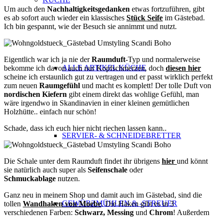
Um auch den
Nachhaltigkeitsgedanken
etwas fortzuführen, gibt
es ab sofort auch wieder ein klassisches
Stück Seife
im Gästebad.
Ich bin gespannt, wie der Besuch sie annimmt und nutzt.
Eigentlich war ich ja nie der
Raumduft
-Typ und normalerweise
ALLE ARTIKEL KÜCHE
bekomme ich davon auch nur Kopfschmerzen, doch
diesen hier
scheine ich erstaunlich gut zu vertragen und er passt wirklich perfekt
zum neuen
Raumgefühl
und macht es komplett! Der tolle Duft von
nordischen Kiefern
gibt einem direkt das wohlige Gefühl, man
wäre irgendwo in Skandinavien in einer kleinen gemütlichen
Holzhütte.. einfach nur schön!
Schade, dass ich euch hier nicht riechen lassen kann..
SERVIER- & SCHNEIDEBRETTER
Die Schale unter dem Raumduft findet ihr übrigens
hier
und könnt
sie natürlich auch super als
Seifenschale
oder
Schmuckablage
nutzen.
Ganz neu in meinem Shop und damit auch im Gästebad, sind die
GEWÜRZMÜHLEN & -STREUER
tollen
Wandhaken von Moebe
. Die Haken gibt es in 3
verschiedenen Farben:
Schwarz, Messing
und
Chrom
! Außerdem