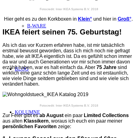
Fotocredit: Inter IKEA Systems B.V. 2018
Hier geht es zu den Korkboxen in
Klein°
und hier in
Groß°
.
B-WARE
IKEA feiert seinen 75. Geburtstag!
Als ich das vor Kurzem erfahren habe, ist mir tatsächlich
erstmal bewusst geworden, dass ich mich noch nie gefragt
habe, wie alt IKEA eigentlich ist. Da es gefühlt schon immer
da war und auch Generationen vor mir schon immer davon
erzählt haben, war es halt einfach da. Aber
75 Jahre
sind
BLOG
wirklich eine ganz schön lange Zeit und es ist erstaunlich,
wie viele Dinge seitdem geblieben sind und wie viele sich
verändert haben.
Fotocredit: Inter IKEA Systems B.V. 2018
KOLUMNE
Zur Feier gibt es
ab August
ein paar
Limited Collections
aus alten
Klassikern
, woraus ich euch ein paar meiner
persönlichen Favoriten
zeige: