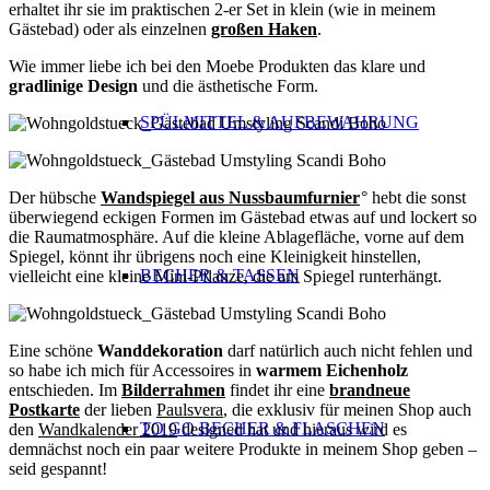
erhaltet ihr sie im praktischen 2-er Set in klein (wie in meinem
Gästebad) oder als einzelnen
großen Haken
.
Wie immer liebe ich bei den Moebe Produkten das klare und
gradlinige
Design
und die ästhetische Form.
SPÜLMITTEL & AUFBEWAHRUNG
Der hübsche
Wandspiegel aus Nussbaumfurnier
° hebt die sonst
überwiegend eckigen Formen im Gästebad etwas auf und lockert so
die Raumatmosphäre. Auf die kleine Ablagefläche, vorne auf dem
Spiegel, könnt ihr übrigens noch eine Kleinigkeit hinstellen,
BECHER & TASSEN
vielleicht eine kleine Mini-Pflanze, die am Spiegel runterhängt.
Eine schöne
Wanddekoration
darf natürlich auch nicht fehlen und
so habe ich mich für Accessoires in
warmem Eichenholz
entschieden. Im
Bilderrahmen
findet ihr eine
brandneue
Postkarte
der lieben
Paulsvera
, die exklusiv für meinen Shop auch
TO GO BECHER & FLASCHEN
den
Wandkalender 2019
designed hat und hieraus wird es
demnächst noch ein paar weitere Produkte in meinem Shop geben –
seid gespannt!