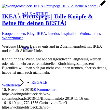
ALLE ARTIKEL
IKEA x Prettypegs | Tolle Knöpfe &
Beine für deinen BESTÅ!
Kooperationen
,
Blog
,
IKEA
,
Interior
,
Inspiration
,
Wohnzimmer
,
Wohnzimmer
Werbung | Dieser Beitrag entstand in Zusammenarbeit mit IKEA
MÖBEL
und enthält Affiliate Links
Kennt ihr das? Wenn alte Möbel irgendwann langweilig werden
oder nicht mehr zu eurem aktuellen Einrichtungsstil passen?
Eigentlich will man sich gar nicht von ihnen trennen, aber so richtig
happy ist man auch nicht mehr.
REGALE
Weiterlesen
16. November 2019
/
0 Kommentare
https://wohngoldstueck.de/wp-
content/uploads/2019/11/Bildschirmfoto-2019-11-16-um-
16.16.19.png
778
1556
Carina vom Dorff
https://wohngoldstueck.de/wp-