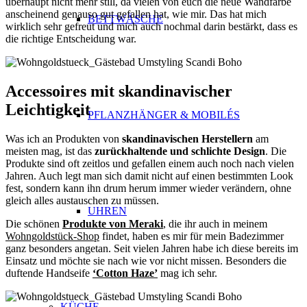
überhaupt nicht mehr still, da vielen von euch die neue Wandfarbe
anscheinend genauso gut gefallen hat, wie mir. Das hat mich
BETTWÄSCHE
wirklich sehr gefreut und mich auch nochmal darin bestärkt, dass es
die richtige Entscheidung war.
Accessoires mit skandinavischer
Leichtigkeit
PFLANZHÄNGER & MOBILÉS
Was ich an Produkten von
skandinavischen Herstellern
am
meisten mag, ist das
zurückhaltende und schlichte Design
. Die
Produkte sind oft zeitlos und gefallen einem auch noch nach vielen
Jahren. Auch legt man sich damit nicht auf einen bestimmten Look
fest, sondern kann ihn drum herum immer wieder verändern, ohne
gleich alles austauschen zu müssen.
UHREN
Die schönen
Produkte von Meraki
, die ihr auch in meinem
Wohngoldstück-Shop
findet, haben es mir für mein Badezimmer
ganz besonders angetan. Seit vielen Jahren habe ich diese bereits im
Einsatz und möchte sie nach wie vor nicht missen. Besonders die
duftende Handseife
‘Cotton Haze’
mag ich sehr.
KÜCHE