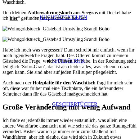
Waschtisch.
Den kleinen
Aufbewahrungskorb aus Seegras
mit Deckel habe
KÜCHENTEXTILIEN
ich
hier
° gefunden, im praktischen 3er-Set.
Habe ich noch was vergessen? Dann schreibt mir einfach, wenn ihr
noch irgendwelche Fragen habt. Des Öfteren kommt zu meinem
SPÜLTÜCHER
Gästebad die Frage, welche
Fliesen
ich habe. In der Rechnung steht
lediglich ‘Soho-Grau’, das ist also leider alles, was ich euch dazu
sagen kann. Sie sind aber auf jeden Fall super
pflegeleicht.
Auch nach der
Holzplatte
für den Waschtisch
fragt ihr mich sehr
oft, diese war früher mal eine Tischplatte, die ein befreundeter
Schreiner dann für das Gästebad maßgeschneidert hat.
GESCHIRRTÜCHER
Große Veränderung mit wenig Aufwand
Ich finde es jedenfalls immer wieder erstaunlich, was allein eine
andere Wandfarbe ausmacht und wie sehr sie das ganze Raumgefühl
verändert. Bisher war ich ja immer sehr zurückhaltend mit
Wandfahren, aber ich glaube, das wird sich in Zukunft etwas