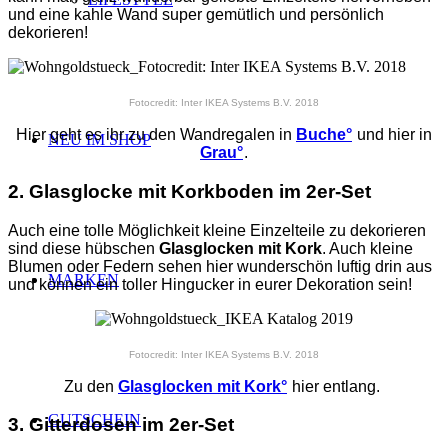
und eine kahle Wand super gemütlich und persönlich
dekorieren!
Fotocredit: Inter IKEA Systems B.V. 2018
Hier geht es ihr zu den Wandregalen in
Buche°
und hier in
NEU IM SHOP
Grau°
.
2. Glasglocke mit Korkboden im 2er-Set
Auch eine tolle Möglichkeit kleine Einzelteile zu dekorieren
sind diese hübschen
Glasglocken mit Kork
. Auch kleine
Blumen oder Federn sehen hier wunderschön luftig drin aus
MARKEN
und können ein toller Hingucker in eurer Dekoration sein!
Fotocredit: Inter IKEA Systems B.V. 2018
Zu den
Glasglocken mit Kork°
hier entlang.
GUTSCHEIN
3. Gitterdosen im 2er-Set