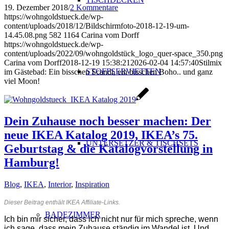
19. Dezember 2018
/
2 Kommentare
https://wohngoldstueck.de/wp-
content/uploads/2018/12/Bildschirmfoto-2018-12-19-um-
14.45.08.png
582
1164
Carina vom Dorff
https://wohngoldstueck.de/wp-
content/uploads/2022/09/wohngoldstück_logo_quer-space_350.png
Carina vom Dorff
2018-12-19 15:38:21
2026-02-04 14:57:40
Stilmix
STOFFSERVIETTEN
im Gästebad: Ein bisschen Scandi, ein bisschen Boho.. und ganz
viel Moon!
Dein Zuhause noch besser machen: Der
neue IKEA Katalog 2019, IKEA’s 75.
UNTERSETZER & TISCHSETS
Geburtstag & die Katalogvorstellung in
Hamburg!
Blog
,
IKEA
,
Interior
,
Inspiration
Dieser Beitrag enthält IKEA Affiliate-Links.
BADEZIMMER
Ich bin mir sicher, dass ich nicht nur für mich spreche, wenn
ich sage, dass mein Zuhause ständig im Wandel ist. Und