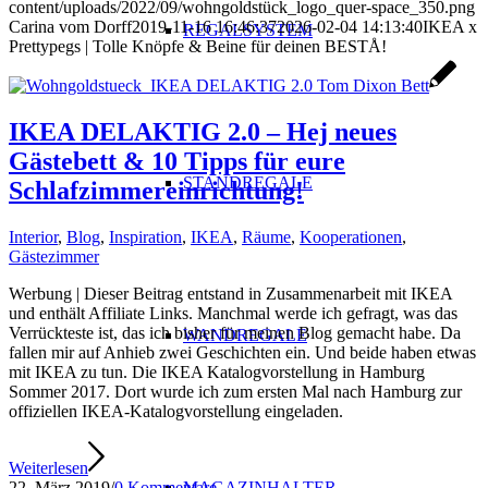
content/uploads/2022/09/wohngoldstück_logo_quer-space_350.png
Carina vom Dorff
2019-11-16 16:46:37
2026-02-04 14:13:40
IKEA x
REGALSYSTEM
Prettypegs | Tolle Knöpfe & Beine für deinen BESTÅ!
IKEA DELAKTIG 2.0 – Hej neues
Gästebett & 10 Tipps für eure
STANDREGALE
Schlafzimmereinrichtung!
Interior
,
Blog
,
Inspiration
,
IKEA
,
Räume
,
Kooperationen
,
Gästezimmer
Werbung | Dieser Beitrag entstand in Zusammenarbeit mit IKEA
und enthält Affiliate Links. Manchmal werde ich gefragt, was das
Verrückteste ist, das ich bisher für meinen Blog gemacht habe. Da
WANDREGALE
fallen mir auf Anhieb zwei Geschichten ein. Und beide haben etwas
mit IKEA zu tun. Die IKEA Katalogvorstellung in Hamburg
Sommer 2017. Dort wurde ich zum ersten Mal nach Hamburg zur
offiziellen IKEA-Katalogvorstellung eingeladen.
Weiterlesen
22. März 2019
/
0 Kommentare
MAGAZINHALTER