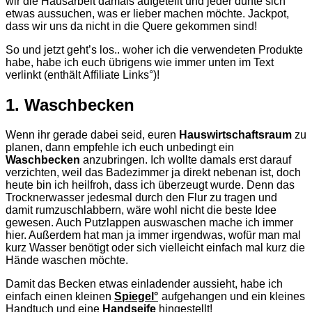
wir die Hausarbeit damals aufgeteilt und jeder durfte sich
etwas aussuchen, was er lieber machen möchte. Jackpot,
dass wir uns da nicht in die Quere gekommen sind!
So und jetzt geht’s los.. woher ich die verwendeten Produkte
habe, habe ich euch übrigens wie immer unten im Text
verlinkt (enthält Affiliate Links°)!
1. Waschbecken
Wenn ihr gerade dabei seid, euren
Hauswirtschaftsraum
zu
planen, dann empfehle ich euch unbedingt ein
Waschbecken
anzubringen. Ich wollte damals erst darauf
verzichten, weil das Badezimmer ja direkt nebenan ist, doch
heute bin ich heilfroh, dass ich überzeugt wurde. Denn das
Trocknerwasser jedesmal durch den Flur zu tragen und
damit rumzuschlabbern, wäre wohl nicht die beste Idee
gewesen. Auch Putzlappen auswaschen mache ich immer
hier. Außerdem hat man ja immer irgendwas, wofür man mal
kurz Wasser benötigt oder sich vielleicht einfach mal kurz die
Hände waschen möchte.
Damit das Becken etwas einladender aussieht, habe ich
einfach einen kleinen
Spiegel°
aufgehangen und ein kleines
Handtuch und eine
Handseife
hingestellt!