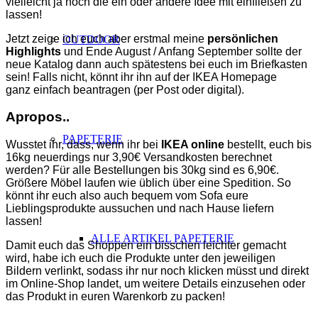
vielleicht ja noch die ein oder andere Idee mit einfließen zu
lassen!
Jetzt zeige ich euch aber erstmal meine
persönlichen
OUTDOOR
Highlights
und Ende August / Anfang September sollte der
neue Katalog dann auch spätestens bei euch im Briefkasten
sein! Falls nicht, könnt ihr ihn
auf der IKEA Homepage
ganz
einfach
beantragen (per Post oder digital).
Apropos..
PAPETERIE
Wusstet ihr, dass, wenn ihr bei
IKEA online
bestellt, euch bis
16kg neuerdings nur 3,90€ Versandkosten berechnet
werden? Für alle Bestellungen bis 30kg sind es 6,90€.
Größere Möbel laufen wie üblich über eine Spedition. So
könnt ihr euch also auch bequem vom Sofa eure
Lieblingsprodukte aussuchen und nach Hause liefern
lassen!
ALLE ARTIKEL PAPETERIE
Damit euch das Shoppen ein bisschen leichter gemacht
wird, habe ich euch die Produkte unter den jeweiligen
Bildern verlinkt, sodass ihr nur noch klicken müsst und direkt
im Online-Shop landet, um weitere Details einzusehen oder
das Produkt in euren Warenkorb zu packen!