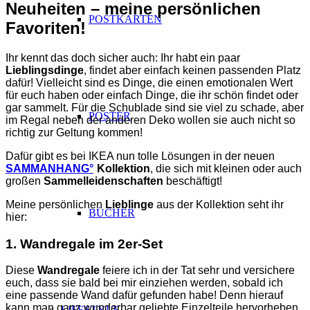
Neuheiten – meine persönlichen
POSTKARTEN
Favoriten!
Ihr kennt das doch sicher auch: Ihr habt ein paar
Lieblingsdinge
, findet aber einfach keinen passenden Platz
dafür! Vielleicht sind es Dinge, die einen emotionalen Wert
für euch haben oder einfach Dinge, die ihr schön findet oder
gar sammelt. Für die Schublade sind sie viel zu schade, aber
POSTER
im Regal neben der anderen Deko wollen sie auch nicht so
richtig zur Geltung kommen!
Dafür gibt es bei IKEA nun tolle Lösungen in der neuen
SAMMANHANG°
Kollektion
, die sich mit kleinen oder auch
großen
Sammelleidenschaften
beschäftigt!
Meine persönlichen
Lieblinge
aus der Kollektion seht ihr
BÜCHER
hier:
1. Wandregale im 2er-Set
Diese
Wandregale
feiere ich in der Tat sehr und versichere
euch, dass sie bald bei mir einziehen werden, sobald ich
eine passende Wand dafür gefunden habe! Denn hierauf
kann man ganz wunderbar geliebte Einzelteile hervorheben
LIFESTYLE