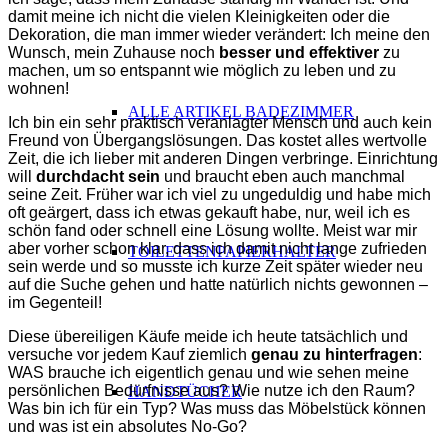
damit meine ich nicht die vielen Kleinigkeiten oder die
Dekoration, die man immer wieder verändert: Ich meine den
Wunsch, mein Zuhause noch
besser und effektiver
zu
machen, um so entspannt wie möglich zu leben und zu
wohnen!
ALLE ARTIKEL BADEZIMMER
Ich bin ein sehr praktisch veranlagter Mensch und auch kein
Freund von Übergangslösungen. Das kostet alles wertvolle
Zeit, die ich lieber mit anderen Dingen verbringe. Einrichtung
will
durchdacht sein
und braucht eben auch manchmal
seine Zeit. Früher war ich viel zu ungeduldig und habe mich
oft geärgert, dass ich etwas gekauft habe, nur, weil ich es
schön fand oder schnell eine Lösung wollte. Meist war mir
aber vorher schon klar, dass ich damit nicht lange zufrieden
TOILETTENPAPIERHALTER
sein werde und so musste ich kurze Zeit später wieder neu
auf die Suche gehen und hatte natürlich nichts gewonnen –
im Gegenteil!
Diese übereiligen Käufe meide ich heute tatsächlich und
versuche vor jedem Kauf ziemlich
genau zu hinterfragen
:
WAS brauche ich eigentlich genau und wie sehen meine
persönlichen Bedürfnisse aus? Wie nutze ich den Raum?
HANDTÜCHER
Was bin ich für ein Typ? Was muss das Möbelstück können
und was ist ein absolutes No-Go?